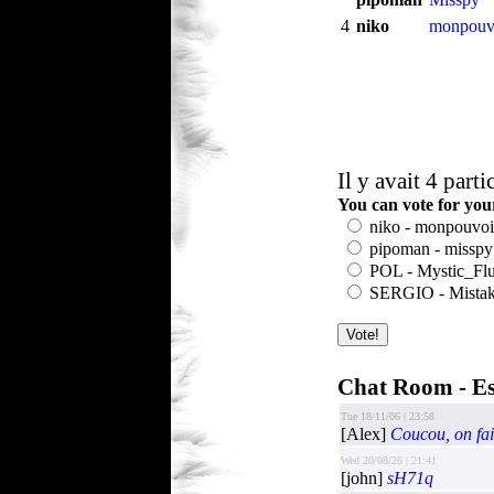
4
niko
monpouv
Il y avait 4 parti
You can vote for yo
niko - monpouvoi
pipoman - misspy
POL - Mystic_Flu
SERGIO - Mista
Total: 165, Unique: 130,
Chat Room - Es
Tue 18/11/06 | 23:58
[Alex]
Coucou, on fai
Wed 20/08/26 | 21:41
[john]
sH71q