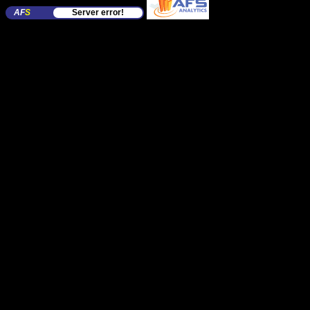
AF
S
Server error!