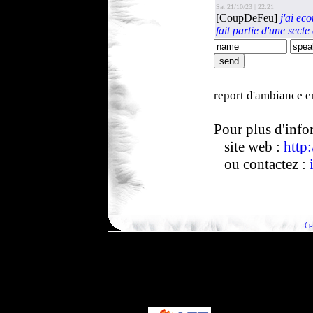
Sat 21/10/23 | 22:21
[CoupDeFeu]
j'ai ec
fait partie d'une sect
report d'ambiance e
Pour plus d'info
site web :
http
ou contactez :
( 