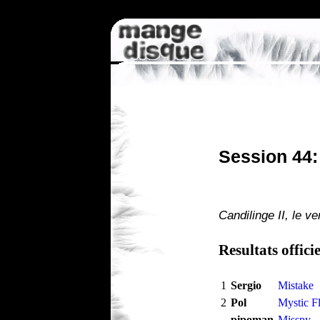
Session 44:
Candilinge II, le 
Resultats officie
1
Sergio
Mistake
2
Pol
Mystic F
pipoman
Misspy