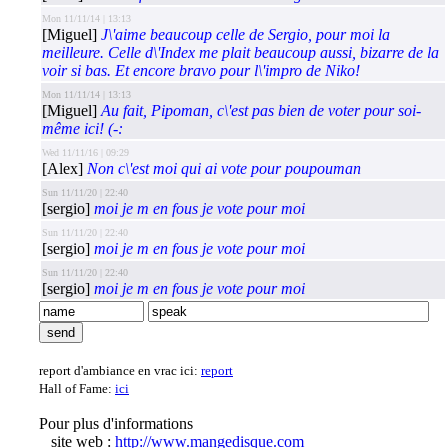
Mon 11/11/14 | 13:13
[Miguel]
J\'aime beaucoup celle de Sergio, pour moi la
meilleure. Celle d\'Index me plait beaucoup aussi, bizarre de la
voir si bas. Et encore bravo pour l\'impro de Niko!
Mon 11/11/14 | 13:13
[Miguel]
Au fait, Pipoman, c\'est pas bien de voter pour soi-
même ici! (-:
Wed 11/11/16 | 09:29
[Alex]
Non c\'est moi qui ai vote pour poupouman
Sun 11/11/20 | 22:40
[sergio]
moi je m en fous je vote pour moi
Sun 11/11/20 | 22:40
[sergio]
moi je m en fous je vote pour moi
Sun 11/11/20 | 22:40
[sergio]
moi je m en fous je vote pour moi
report d'ambiance en vrac ici:
report
Hall of Fame:
ici
Pour plus d'informations
site web :
http://www.mangedisque.com