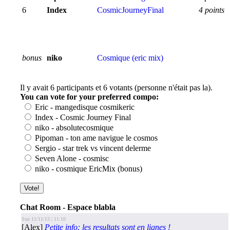
6
Index
CosmicJourneyFinal
4 points
bonus
niko
Cosmique (eric mix)
Il y avait 6 participants et 6 votants (personne n'était pas la).
You can vote for your preferred compo:
Eric - mangedisque cosmikeric
Index - Cosmic Journey Final
niko - absolutecosmique
Pipoman - ton ame navigue le cosmos
Sergio - star trek vs vincent delerme
Seven Alone - cosmisc
niko - cosmique EricMix (bonus)
Total: 207, Unique: 178, UniqueByDay: 205, ThisUser: 0, ThisUserBN: 0.
Chat Room - Espace blabla
Sun 11/11/13 | 11:10
[Alex]
Petite info: les resultats sont en lignes !