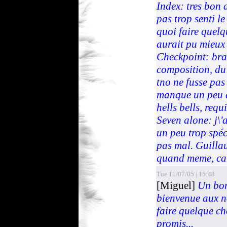
Index: tres bon 
pas trop senti le
quoi faire quel
aurait pu mieux 
Checkpoint: brav
composition, d
tno ne fusse pas
manque un peu d
hells bells, requ
Seven alone: j\'
un peu trop spé
pas mal. Guilla
quand meme, ca f
Tue 11/07/05 | 15:48
[Miguel]
Un bon
bienvenue aux n
faire quelque ch
promis...