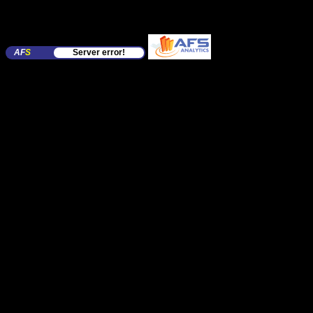
AF
S
Server error!