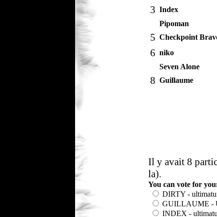
3
Index
Pipoman
5
Checkpoint Brav
6
niko
Seven Alone
8
Guillaume
Il y avait 8 part
la).
You can vote for yo
DIRTY - ultimat
GUILLAUME - U
INDEX - ultimat