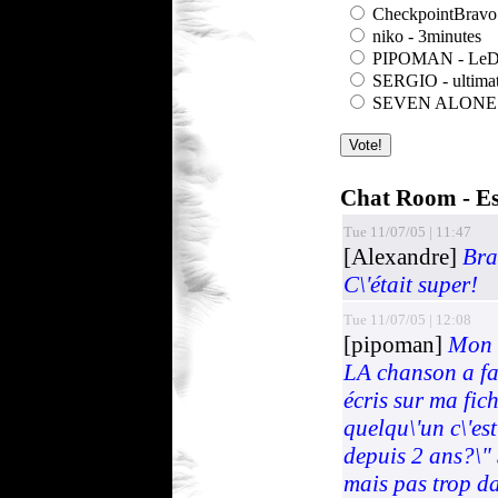
CheckpointBravo 
niko - 3minutes
PIPOMAN - LeDe
SERGIO - ultima
SEVEN ALONE - 
Total: 216, Unique: 180,
Chat Room - Es
Tue 11/07/05 | 11:47
[Alexandre]
Bra
C\'était super!
Tue 11/07/05 | 12:08
[pipoman]
Mon a
LA chanson a fai
écris sur ma fic
quelqu\'un c\'es
depuis 2 ans?\" 
mais pas trop d