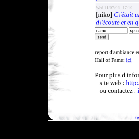
Wed 11/07/06 | 17:10
[niko]
C\'était u
d\'écoute et en q
report d'ambiance e
Hall of Fame:
ici
Pour plus d'info
site web :
http
ou contactez :
( 