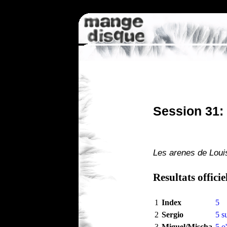
Session 31: 
Les arenes de Louis
Resultats officie
1
Index
5
2
Sergio
5 s
3
Miguel/Mischa
5 o