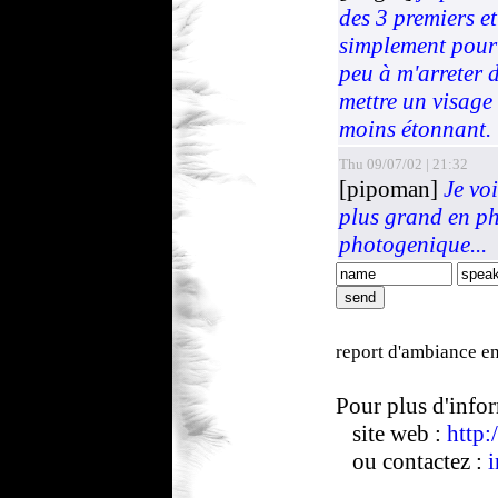
des 3 premiers et 
simplement pour
peu à m'arreter d
mettre un visage
moins étonnant.
Thu 09/07/02 | 21:32
[pipoman]
Je voi
plus grand en ph
photogenique...
report d'ambiance en
Pour plus d'info
site web :
http
ou contactez :