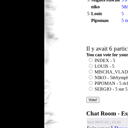
niko
5th
5
Louis
5
Pipoman
5 r
Il y avait 6 parti
You can vote for you
INDEX - 5
LOUIS - 5
MISCHA_VLADIVO
NIKO - 5thSympho
PIPOMAN - 5 rich
SERGIO - 5 sur 5
Total: 237, Unique: 204, 
Chat Room - Es
Wed 09/07/01 | 10:04