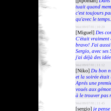
[pipoman]
Dans 
tuait quand mem
c'est toujours pa
qu'avec le temps.
Wed 09/07/01 | 10:20
[Miguel]
Des com
C'était vraiment
bravo! J'ai auss
Sergio, avec ses
j'ai déjà des idé
Wed 09/07/01 | 11:12
[Niko]
Du bon n
et la soirée étai
Aprés une premièr
voués aux gémoni
à le trouver pas 
Wed 09/07/01 | 11:45
[sergio]
je pense