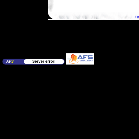
( 
AF
S
Server error!